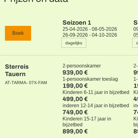
Seizoen
1
S
25-04-2026 - 08-05-2026
0
Boek
26-09-2026 - 04-10-2026
0
dagelijks
Sterreis
2-persoonskamer
2
939,00 €
9
Tauern
1-persoonskamer toeslag
1
AT-TARMA- 07X-FAM
199,00 €
1
Kinderen 6-11 jaar in bijzetbed
Ki
499,00 €
4
inderen 12-14 jaar in bijzetbed
in
749,00 €
7
Kinderen 15-17 jaar in
Ki
bijzetbed
bi
899,00 €
8