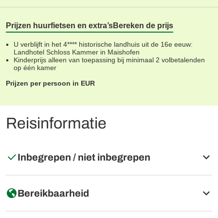
Prijzen huurfietsen en extra’s
Bereken de prijs
U verblijft in het 4**** historische landhuis uit de 16e eeuw:
Landhotel Schloss Kammer in Maishofen
Kinderprijs alleen van toepassing bij minimaal 2 volbetalenden
op één kamer
Prijzen per persoon in EUR
Reisinformatie
Inbegrepen / niet inbegrepen
Inbegrepen
Bereikbaarheid
6 overnachtingen zoals beschreven, inclusief ontbijt