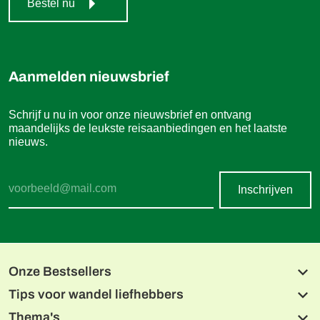
Bestel nu
Aanmelden nieuwsbrief
Schrijf u nu in voor onze nieuwsbrief en ontvang
maandelijks de leukste reisaanbiedingen en het laatste
nieuws.
Inschrijven
Onze Bestsellers
Tips voor wandel liefhebbers
Beierse meren en de Isar
Alpe-Adria fietsroute, Salzburg naar Grado
Thema's