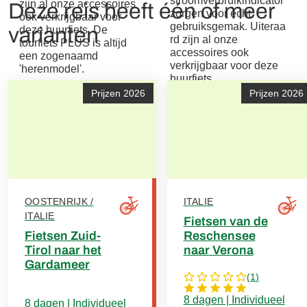
stroomverbruikindicator
zijn al onze accessoires
Deze reis heeft één of meer
zorgen voor echt
ook verkrijgbaar voor
gebruiksgemak. Uiteraa
varianten
deze huurfiets. De
rd zijn al onze
tourfiets PLUS is altijd
accessoires ook
een zogenaamd
verkrijgbaar voor deze
'herenmodel'.
huurfiets.
Prijzen 2026
Prijzen 2026
OOSTENRIJK /
ITALIE
ITALIE
Fietsen van de
Fietsen Zuid-
Reschensee
Tirol naar het
naar Verona
Gardameer
(
1
)
8 dagen | Individueel
8 dagen | Individueel