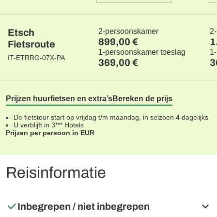
Etsch
2-persoonskamer
2
899,00 €
1
Fietsroute
1-persoonskamer toeslag
1
IT-ETRRG-07X-PA
369,00 €
3
Prijzen huurfietsen en extra’s
Bereken de prijs
De fietstour start op vrijdag t/m maandag, in seizoen 4 dagelijks
U verblijft in 3*** Hotels
Prijzen per persoon in EUR
Reisinformatie
Inbegrepen / niet inbegrepen