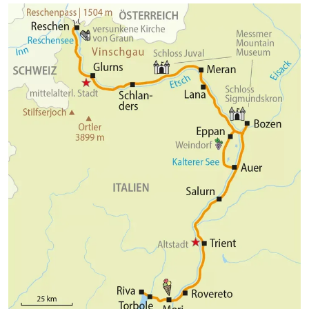
wind terwijl u naar beneden suist langs de kronkelende
wegen. Eenmaal in Riva del Garda aangekomen, kunt u
ontspannen bij het prachtige Gardameer. Verken de
schilderachtige stad, geniet van de lokale keuken en neem
de tijd om te ontspannen na deze inspannende fietsweek.
Overnachting in Torbole, Riva of omgeving.
Hotelvoorbeeld:
Hotel Canarino