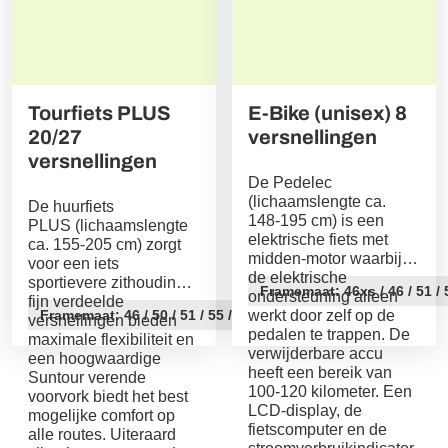
Tourfiets PLUS
E-Bike (unisex) 8
20/27
versnellingen
versnellingen
De Pedelec
(lichaamslengte ca.
De huurfiets
148-195 cm) is een
PLUS (lichaamslengte
elektrische fiets met
ca. 155-205 cm) zorgt
midden-motor waarbij
voor een iets
de elektrische
sportievere zithouding,
Framemaat: 46xs / 46 / 51 / 
ondersteuning alleen
fijn verdeelde
Framemaat: 46 / 50 / 51 / 55 / 60 / 63
werkt door zelf op de
versnellingen bieden
pedalen te trappen. De
maximale flexibiliteit en
verwijderbare accu
een hoogwaardige
heeft een bereik van
Suntour verende
100-120 kilometer. Een
voorvork biedt het best
LCD-display, de
mogelijke comfort op
fietscomputer en de
alle routes. Uiteraard