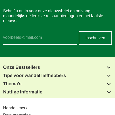
Schrijf u nu in voor onze nieuwsbrief en ontvang
maandelijks de leukste reisaanbiedingen en het laatste
nieuws.
Inschrijven
Onze Bestsellers
Tips voor wandel liefhebbers
Beierse meren en de Isar
Alpe-Adria fietsroute, Salzburg naar Grado
Thema's
Lechweg
Donau Radweg
Noord Albanese Alpen
Nuttige informatie
Tien Meren Salzkammergut
Wandelen met de hond
Alpe-Adriatrail drielandentour
Dolomieten naar de Adriatische Zee
Wandelen met charme
De Malerweg
Etsch fietsroute, Reschen naar Garda
CONTACT
Reizen vanuit één hotel
West Highlandway
Online betalen
Handelsmerk
Reizen per trein
Hoogtepunten van de Mont Blanc
Boekingsvoorwaarden
Winterwandelen