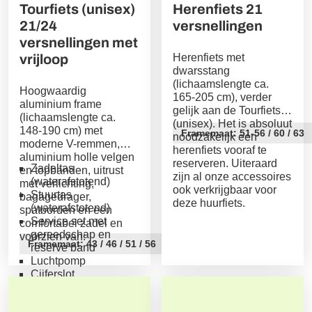
Transfer Riva-Torbola €125 pp, toeslag eigen fiets
Tourfiets (unisex)
Herenfiets 21
€49
21/24
versnellingen
versnellingen met
vrijloop
Herenfiets met
dwarsstang
(lichaamslengte ca.
Hoogwaardig
165-205 cm), verder
aluminium frame
gelijk aan de Tourfiets
(lichaamslengte ca.
(unisex). Het is absoluut
148-190 cm) met
Framemaat: 51-56 / 60 / 63
noodzakelijk een
moderne V-remmen,
herenfiets vooraf te
aluminium holle velgen
reserveren. Uiteraard
Zadeltas
en topbanden, uitrust
zijn al onze accessoires
(waterafstotend)
met verlichting,
ook verkrijgbaar voor
Stuurtas
bagagedrager,
deze huurfiets.
(waterafstotend)
spatborden en een
Service set met
comfortabel zadel en
gereedschap en
voorzien van:
Framemaat: 43 / 46 / 51 / 56
reserve band
Luchtpomp
Cijferslot
Verzekering schade-
en diefstal