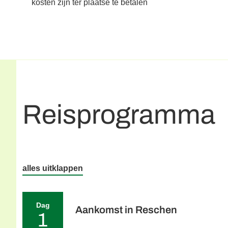
kosten zijn ter plaatse te betalen
Reisprogramma
alles uitklappen
Dag
Aankomst in Reschen
1