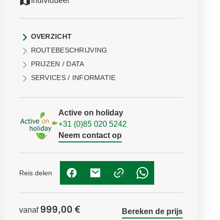
Individueel
OVERZICHT
ROUTEBESCHRIJVING
PRIJZEN / DATA
SERVICES / INFORMATIE
Active on holiday
+31 (0)85 020 5242
Neem contact op
Reis delen
(Link opent in nieuw tabblad)
(Link opent in nieuw tabblad)
(Link opent in nieuw t
999,00 €
vanaf
Bereken de prijs