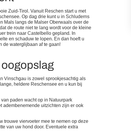
ie Zuid-Tirol. Vanuit Reschen start u met
eschensee. Op dag drie kunt u in Schluderns
en Mals langs de Malser Oberwaals over de
at de route niet te lang wordt voor de kleine
er trein naar Castelbello gepland. In
oelte en schaduw te lopen. En dan hoeft u
 de waterglijbaan af te gaan!
n oogopslag
n Vinschgau is zowel sprookjesachtig als
m lange, heldere Reschensee en u kun bij
 van paden wacht op in Natuurpark
t adembenemende uitzichten zijn er ook
w trouwe viervoeter mee te nemen op deze
otte van uw hond door. Eventuele extra