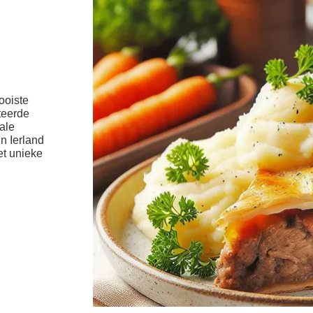
ooiste
teerde
eale
n Ierland
et unieke