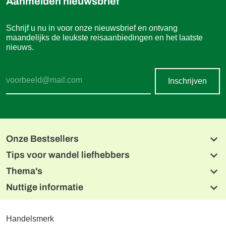
Aanmelden nieuwsbrief
Schrijf u nu in voor onze nieuwsbrief en ontvang
maandelijks de leukste reisaanbiedingen en het laatste
nieuws.
Inschrijven
Onze Bestsellers
Tips voor wandel liefhebbers
Beierse meren en de Isar
Alpe-Adria fietsroute, Salzburg naar Grado
Thema's
Lechweg
Donau Radweg
Noord Albanese Alpen
Nuttige informatie
Tien Meren Salzkammergut
Wandelen met de hond
Alpe-Adriatrail drielandentour
Dolomieten naar de Adriatische Zee
Wandelen met charme
De Malerweg
Etsch fietsroute, Reschen naar Garda
CONTACT
Reizen vanuit één hotel
West Highlandway
Online betalen
Handelsmerk
Reizen per trein
Hoogtepunten van de Mont Blanc
Boekingsvoorwaarden