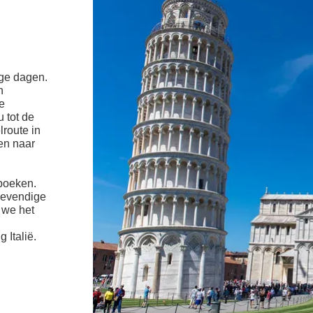
ige dagen.
n
e
 tot de
route in
en naar
oboeken.
 levendige
 we het
 Italië.