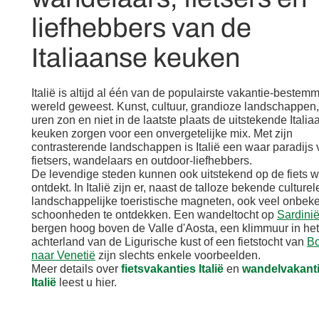
liefhebbers van de
Italiaanse keuken
Italië is altijd al één van de populairste vakantie-bestem
wereld geweest. Kunst, cultuur, grandioze landschappen,
uren zon en niet in de laatste plaats de uitstekende Itali
keuken zorgen voor een onvergetelijke mix. Met zijn
contrasterende landschappen is Italië een waar paradijs 
fietsers, wandelaars en outdoor-liefhebbers.
De levendige steden kunnen ook uitstekend op de fiets 
ontdekt. In Italië zijn er, naast de talloze bekende culturel
landschappelijke toeristische magneten, ook veel onbek
schoonheden te ontdekken. Een wandeltocht op
Sardini
bergen hoog boven de Valle d'Aosta, een klimmuur in het
achterland van de Ligurische kust of een fietstocht van
Bo
naar Venetië
zijn slechts enkele voorbeelden.
Meer details over
fietsvakanties Italië
en
wandelvakanti
Italië
leest u hier.