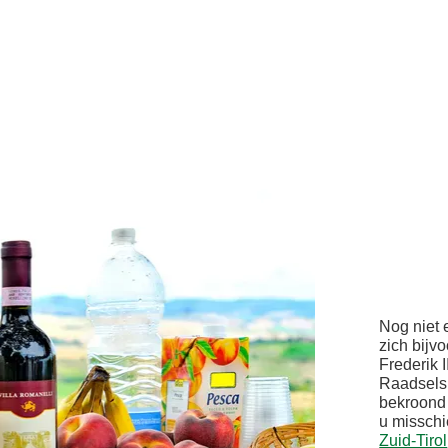
Nog niet 
zich bijv
Frederik 
Raadsels o
bekroond 
u misschi
Zuid-Tirol