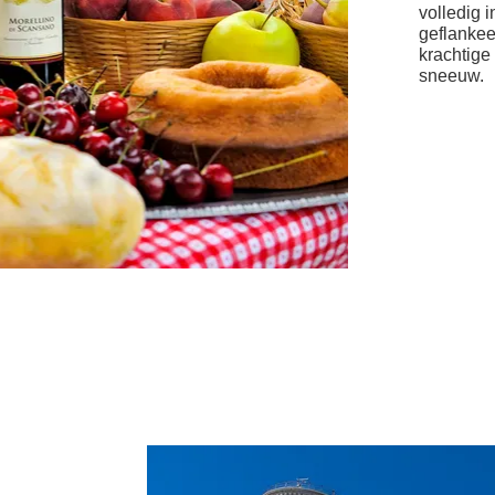
volledig i
geflanke
krachtige 
sneeuw.