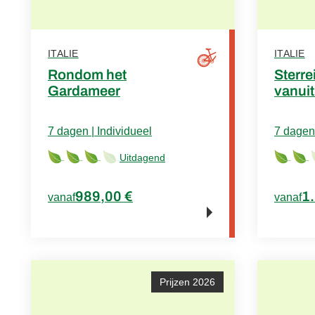
ITALIE
ITALIE
Rondom het
Sterr
Gardameer
vanui
7 dagen | Individueel
7 dagen 
Uitdagend
989,00 €
1
vanaf
vanaf
Prijzen 2026