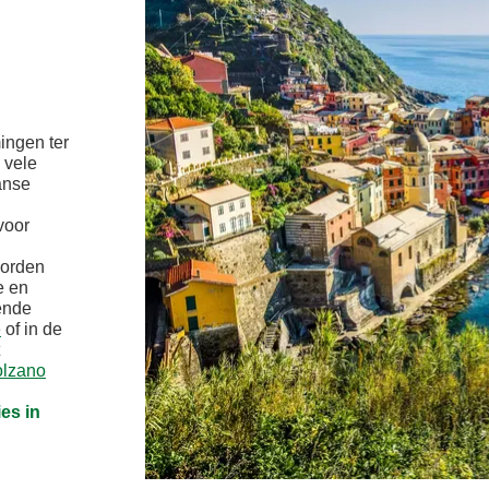
mingen ter
 vele
aanse
voor
worden
e en
ende
ë
of in de
lzano
es in