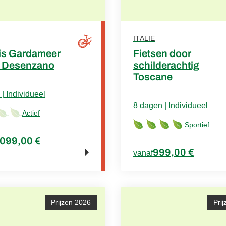
ITALIE
eis Gardameer
Fietsen door
t Desenzano
schilderachtig
Toscane
| Individueel
8 dagen | Individueel
Actief
Sportief
.099,00 €
999,00 €
vanaf
Prijzen 2026
Pri