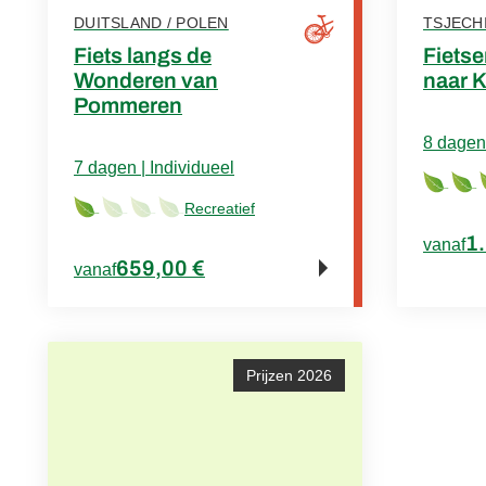
DUITSLAND / POLEN
TSJECHI
Fiets langs de
Fietse
Wonderen van
naar 
Pommeren
8 dagen 
7 dagen | Individueel
Recreatief
1
vanaf
659,00 €
vanaf
Prijzen 2026