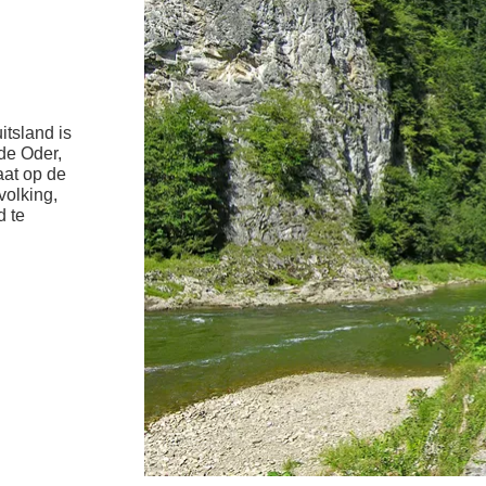
itsland is
de Oder,
aat op de
volking,
d te