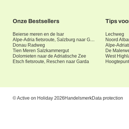
Onze Bestsellers
Tips voo
Beierse meren en de Isar
Lechweg
Alpe-Adria fietsroute, Salzburg naar Grado
Noord Alba
Donau Radweg
Alpe-Adriat
Tien Meren Salzkammergut
De Malerw
Dolomieten naar de Adriatische Zee
West High
Etsch fietsroute, Reschen naar Garda
Hoogtepunt
Handelsmerk
Data protection
© Active on Holiday 2026