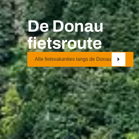
De Donau
fietsroute
Alle fietsvakanties langs de Donau