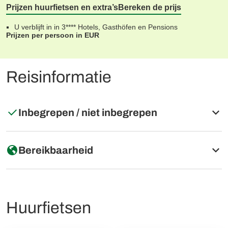
Prijzen huurfietsen en extra’s
Bereken de prijs
U verblijft in in 3**** Hotels, Gasthöfen en Pensions
Prijzen per persoon in EUR
Reisinformatie
Inbegrepen / niet inbegrepen
Inbegrepen
Bereikbaarheid
6 overnachtingen zoals beschreven, inclusief ontbijt
Huurfietsverzekering tegen schade en diefstal
Persoonlijke welkomstmeeting (Engels, Duits)
Afstand: 869km vanaf Arnhem
Bagagetransfer(s) max. 20 kg per stuks bagage
Huurfietsen
Vliegtuig: Luchthaven Salzburg
Digitaal routeboek (Nederlands met routekaarten,
Trein: Station Salzburg
routebeschrijving)
Parkeren: Bij start in Salzburg, ca €12-€25 per dag,
GPS-data en navigatie-app