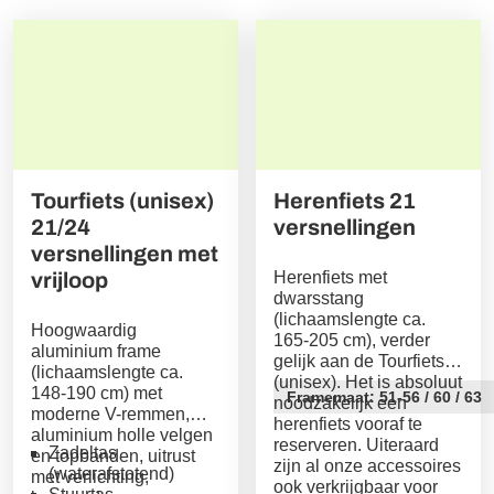
openbare parkeergarage circa €80-€115 per week
Service-Hotline
Niet inbegrepen
Toeristenbelasting, indien van toepassing, ter
plaatse te voldoen
Huurfietsen
Toeslag voor een gedrukt routeboek: €20 per kamer
Tourfiets (unisex)
Herenfiets 21
21/24
versnellingen
versnellingen met
vrijloop
Herenfiets met
dwarsstang
(lichaamslengte ca.
Hoogwaardig
165-205 cm), verder
aluminium frame
gelijk aan de Tourfiets
(lichaamslengte ca.
(unisex). Het is absoluut
148-190 cm) met
Framemaat: 51-56 / 60 / 63
noodzakelijk een
moderne V-remmen,
herenfiets vooraf te
aluminium holle velgen
reserveren. Uiteraard
Zadeltas
en topbanden, uitrust
zijn al onze accessoires
(waterafstotend)
met verlichting,
ook verkrijgbaar voor