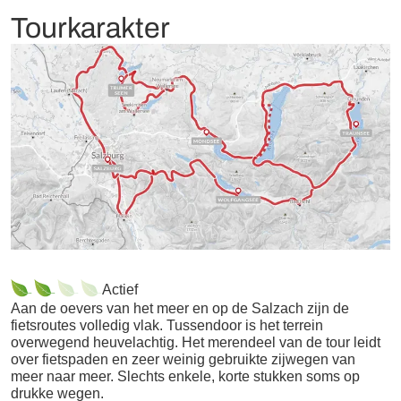
niet genoeg heeft van deze prachtige stad en omgeving.
Salzburg met zijn talrijke bezienswaardigheden.
Tourkarakter
Hotelvoorbeeld:
Hotel Ganslhof
Actief
Aan de oevers van het meer en op de Salzach zijn de
fietsroutes volledig vlak. Tussendoor is het terrein
overwegend heuvelachtig. Het merendeel van de tour leidt
over fietspaden en zeer weinig gebruikte zijwegen van
meer naar meer. Slechts enkele, korte stukken soms op
drukke wegen.