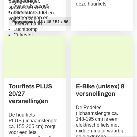
Stuurtas
bagagedrager,
deze huurfiets.
(waterafstotend)
spatborden en een
Service set met
comfortabel zadel en
gereedschap en
voorzien van:
Framemaat: 43 / 46 / 51 / 56
reserve band
Luchtpomp
Cijferslot
Verzekering schade-
en diefstal
Tourfiets PLUS
E-Bike (unisex) 8
20/27
versnellingen
versnellingen
De Pedelec
(lichaamslengte ca.
De huurfiets
148-195 cm) is een
PLUS (lichaamslengte
elektrische fiets met
ca. 155-205 cm) zorgt
midden-motor waarbij
voor een iets
de elektrische