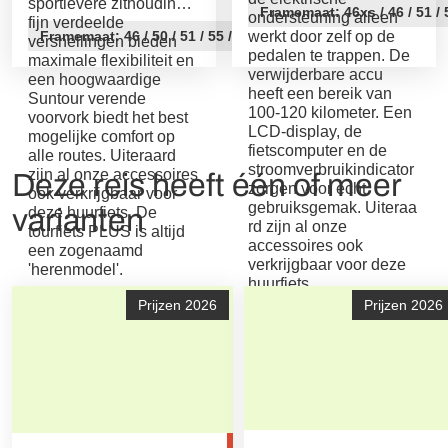
sportievere zithouding,
Framemaat: 46xs / 46 / 51 / 
ondersteuning alleen
fijn verdeelde
Framemaat: 46 / 50 / 51 / 55 / 60 / 63
werkt door zelf op de
versnellingen bieden
pedalen te trappen. De
maximale flexibiliteit en
verwijderbare accu
een hoogwaardige
heeft een bereik van
Suntour verende
100-120 kilometer. Een
voorvork biedt het best
LCD-display, de
mogelijke comfort op
fietscomputer en de
alle routes. Uiteraard
stroomverbruikindicator
zijn al onze accessoires
Deze reis heeft één of meer
zorgen voor echt
ook verkrijgbaar voor
gebruiksgemak. Uiteraa
varianten
deze huurfiets. De
rd zijn al onze
tourfiets PLUS is altijd
accessoires ook
een zogenaamd
verkrijgbaar voor deze
'herenmodel'.
huurfiets.
Prijzen 2026
Prijzen 2026