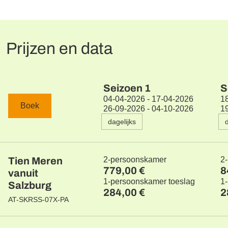
Prijzen en data
Seizoen
1
S
04-04-2026 - 17-04-2026
1
Boek
26-09-2026 - 04-10-2026
1
dagelijks
Tien Meren
2-persoonskamer
2
779,00 €
8
vanuit
1-persoonskamer toeslag
1
Salzburg
284,00 €
2
AT-SKRSS-07X-PA