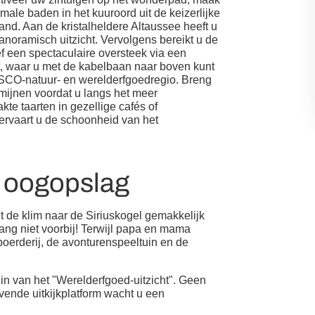
rmale baden in het kuuroord uit de keizerlijke
land. Aan de kristalheldere Altaussee heeft u
noramisch uitzicht. Vervolgens bereikt u de
ef een spectaculaire oversteek via een
tt, waar u met de kabelbaan naar boven kunt
ESCO-natuur- en werelderfgoedregio. Breng
ijnen voordat u langs het meer
te taarten in gezellige cafés of
ervaart u de schoonheid van het
n oogopslag
t de klim naar de Siriuskogel gemakkelijk
ang niet voorbij! Terwijl papa en mama
oerderij, de avonturenspeeltuin en de
n van het "Werelderfgoed-uitzicht". Geen
vende uitkijkplatform wacht u een