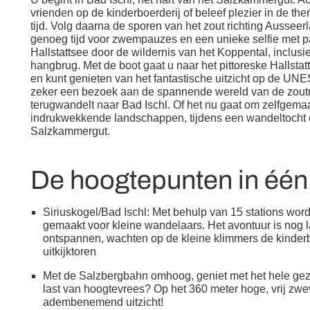
vrienden op de kinderboerderij of beleef plezier in de the
tijd. Volg daarna de sporen van het zout richting Ausseer
genoeg tijd voor zwempauzes en een unieke selfie met pa
Hallstattsee door de wildernis van het Koppental, inclusi
hangbrug. Met de boot gaat u naar het pittoreske Hallsta
en kunt genieten van het fantastische uitzicht op de UN
zeker een bezoek aan de spannende wereld van de zoutm
terugwandelt naar Bad Ischl. Of het nu gaat om zelfgemaak
indrukwekkende landschappen, tijdens een wandeltocht 
Salzkammergut.
De hoogtepunten in éé
Siriuskogel/Bad Ischl: Met behulp van 15 stations word
gemaakt voor kleine wandelaars. Het avontuur is nog l
ontspannen, wachten op de kleine klimmers de kinderb
uitkijktoren
Met de Salzbergbahn omhoog, geniet met het hele gezi
last van hoogtevrees? Op het 360 meter hoge, vrij zwe
adembenemend uitzicht!