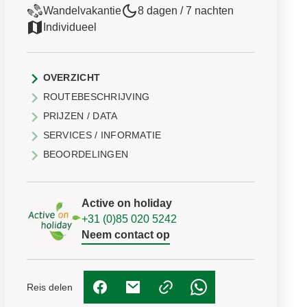
Wandelvakantie
8 dagen / 7 nachten
Individueel
OVERZICHT
ROUTEBESCHRIJVING
PRIJZEN / DATA
SERVICES / INFORMATIE
BEOORDELINGEN
Active on holiday
+31 (0)85 020 5242
Neem contact op
Reis delen
(Link opent in nieuw tabblad)
(Link opent in nieuw tabblad)
(Link opent in nieuw t