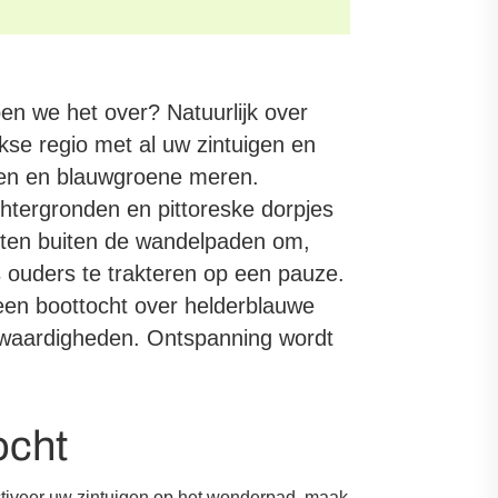
en we het over? Natuurlijk over
se regio met al uw zintuigen en
ren en blauwgroene meren.
htergronden en pittoreske dorpjes
eiten buiten de wandelpaden om,
 ouders te trakteren op een pauze.
een boottocht over helderblauwe
waardigheden. Ontspanning wordt
ocht
Activeer uw zintuigen op het wonderpad, maak