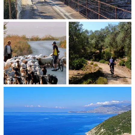
helm mee te nemen
Verlengingsnachten in Hamare zijn inclusief
fietshuur
Deze reis wordt niet aangeboden in de periode 04
juni-25 augustus i.v.m. de temperaturen aan de kust
die kunnen oplopen tot 35-40 graden
Deze reis betreft een partnerreis, en wordt
georganiseerd en uitgevoerd door een partner
anders dan Active on holiday of een van onze
Eurofun collega’s waardoor er afwijkende wijzigings-
en annuleringsvoorwaarden van toepassing kunnen
zijn, is onze navigatie-app niet beschikbaar en zijn
reisbescheiden anders samengesteld dan wat u van
ons gewend bent
Bij partnerreizen is een huurfietsverzekering tegen
diefstal en schade niet inbegrepen, in Albanië
bestaat deze verzekering niet