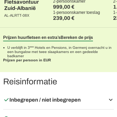
Fietsavontuur
2-persoonskamer
2
999,00 €
1
Zuid-Albanië
1-persoonskamer toeslag
1
AL-ALRTT-08X
239,00 €
2
Prijzen huurfietsen en extra’s
Bereken de prijs
U verblijft in 3*** Hotels en Pensions, in Germenj overnacht u in
een bungalow met twee slaapkamers en een gedeelde
badkamer
Prijzen per persoon in EUR
Reisinformatie
Inbegrepen / niet inbegrepen