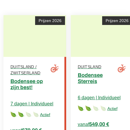
€49 per auto (indien vooraf gereserveerd)
routekaarten, routebeschrijving)
GPS-data
Service-Hotline
Prijzen 2026
Prijzen 2026
Niet inbegrepen
Toeristenbelasting, indien van toepassing, ter
plaatse te voldoen
Huurfietsen
Entreegelden
DUITSLAND /
DUITSLAND
ZWITSERLAND
Bodensee
Bodensee op
Sterreis
zijn best!
6 dagen | Individueel
7 dagen | Individueel
Actief
Actief
549,00 €
vanaf