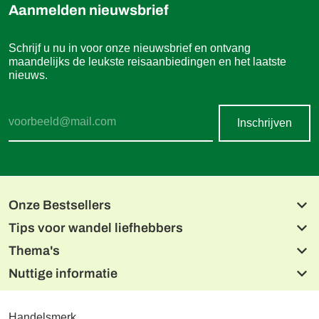
Aanmelden nieuwsbrief
Schrijf u nu in voor onze nieuwsbrief en ontvang
maandelijks de leukste reisaanbiedingen en het laatste
nieuws.
Inschrijven
Onze Bestsellers
Tips voor wandel liefhebbers
Beierse meren en de Isar
Alpe-Adria fietsroute, Salzburg naar Grado
Thema's
Lechweg
Donau Radweg
Noord Albanese Alpen
Nuttige informatie
Tien Meren Salzkammergut
Wandelen met de hond
Alpe-Adriatrail drielandentour
Dolomieten naar de Adriatische Zee
Wandelen met charme
De Malerweg
Etsch fietsroute, Reschen naar Garda
CONTACT
Reizen vanuit één hotel
West Highlandway
Online betalen
Handelsmerk
Reizen per trein