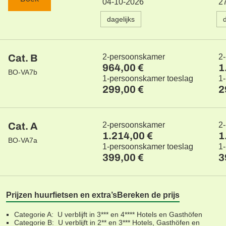
04-10-2026
2
dagelijks
Cat. B
2-persoonskamer
2
964,00 €
1
BO-VA7b
1-persoonskamer toeslag
1
299,00 €
2
Cat. A
2-persoonskamer
2
1.214,00 €
1
BO-VA7a
1-persoonskamer toeslag
1
399,00 €
3
Prijzen huurfietsen en extra’s
Bereken de prijs
Categorie A: U verblijft in 3*** en 4**** Hotels en Gasthöfen
Categorie B: U verblijft in 2** en 3*** Hotels, Gasthöfen en