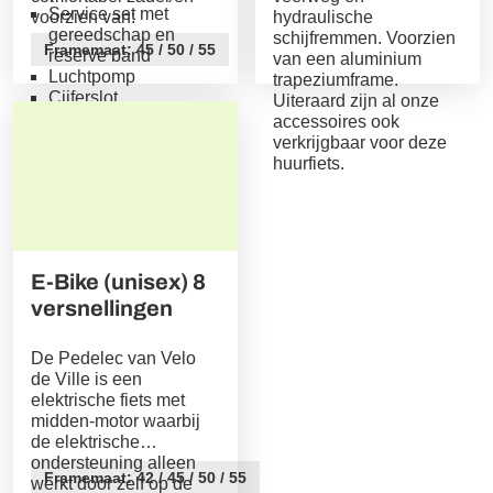
Service set met
voorzien van:
hydraulische
Overdag zitplaatsen, ’s nachts comfortabele
gereedschap en
schijfremmen. Voorzien
ligplaatsen
Framemaat: 45 / 50 / 55
reserve band
van een aluminium
Luchtpomp
trapeziumframe.
Comfort Standard vanaf €119,99 pp
Cijferslot
Uiteraard zijn al onze
Verzekering schade-
accessoires ook
3-persoonscoupé met zitbank, klein raamtafel en
en diefstal
verkrijgbaar voor deze
grote opklaptafel
huurfiets.
Vaste bedden (60 cm × 175–185 cm)
Comfort Plus vanaf €139,99 pp
Ruime 3-persoonscoupé met 3-persoons zitbank,
raamtafel
E-Bike (unisex) 8
Vaste bedden (60 cm × 175–185 cm)
versnellingen
Privé wastafel
Vanafprijzen zijn per persoon, per enkele reis, op basis
De Pedelec van Velo
van beschikbaarheid.
de Ville is een
elektrische fiets met
midden-motor waarbij
de elektrische
ondersteuning alleen
Framemaat: 42 / 45 / 50 / 55
werkt door zelf op de