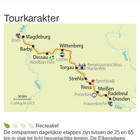
boeken graag extra overnachtingen voor u zodat u de
van Friedensreich Hundertwasser en de Millenniumtoren in
prachtige omgeving nog wat langer kunt bewonderen.
het Elbauenpark. Maagdenburg is nu een van de
Tourkarakter
belangrijkste binnenhavens in Oost-Duitsland. Zeer
bezienswaardig voor kunstliefhebbers en bezoekers die
geïnteresseerd zijn in geschiedenis.
Hotelvoorbeeld: Cat. A:
Hotel Ratswaage
Cat. B:
Best
Western Hotel Geheimer Rat
Recreatief
De ontspannen dagelijkse etappes zijn tussen de 25 en 65
km in vlak tot licht heuvelachtig terrein. De Elberadweg