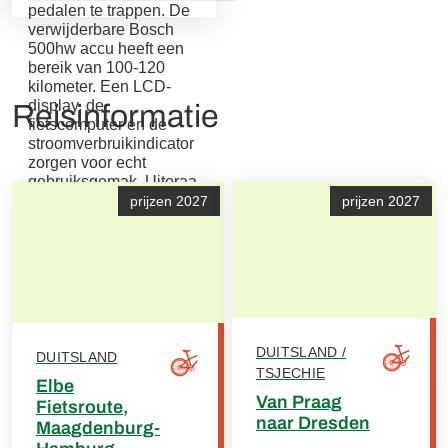
pedalen te trappen. De
verwijderbare Bosch
500hw accu heeft een
bereik van 100-120
kilometer. Een LCD-
display, de
Reisinformatie
fietscomputer en de
stroomverbruikindicator
zorgen voor echt
gebruiksgemak. Uiteraa
rd zijn al onze
prijzen 2027
prijzen 2027
accessoires ook
verkrijgbaar voor deze
huurfiets.
DUITSLAND /
DUITSLAND
TSJECHIE
Elbe
Van Praag
Fietsroute,
naar Dresden
Maagdenburg-