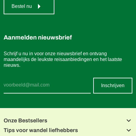
Bestel nu
Aanmelden nieuwsbrief
Schrijf u nu in voor onze nieuwsbrief en ontvang
maandelijks de leukste reisaanbiedingen en het laatste
nieuws.
Inschrijven
Onze Bestsellers
Tips voor wandel liefhebbers
Beierse meren en de Isar