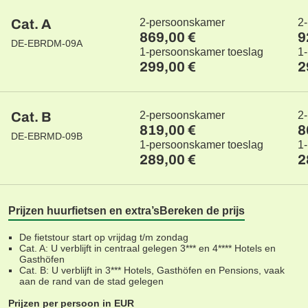
Cat. A
2-persoonskamer
2
869,00 €
9
DE-EBRDM-09A
1-persoonskamer toeslag
1
299,00 €
2
Cat. B
2-persoonskamer
2
819,00 €
8
DE-EBRMD-09B
1-persoonskamer toeslag
1
289,00 €
2
Prijzen huurfietsen en extra’s
Bereken de prijs
De fietstour start op vrijdag t/m zondag
Cat. A: U verblijft in centraal gelegen 3*** en 4**** Hotels en
Gasthöfen
Cat. B: U verblijft in 3*** Hotels, Gasthöfen en Pensions, vaak
aan de rand van de stad gelegen
Prijzen per persoon in EUR