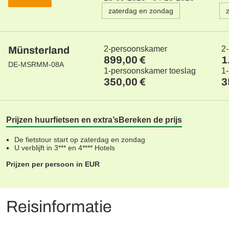
zaterdag en zondag
Münsterland
2-persoonskamer
2
899,00 €
1
DE-MSRMM-08A
1-persoonskamer toeslag
1
350,00 €
3
Prijzen huurfietsen en extra’s
Bereken de prijs
De fietstour start op zaterdag en zondag
U verblijft in 3*** en 4**** Hotels
Prijzen per persoon in EUR
Reisinformatie