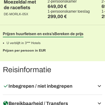
Moezeldal met
2-persoonskamer
2
649,00 €
6
de racefiets
1-persoonskamer toeslag
1
DE-MORLK-05X
299,00 €
2
Prijzen huurfietsen en extra’s
Bereken de prijs
U verblijft in 3*** Hotels
Prijzen per persoon in EUR
Reisinformatie
Inbegrepen / niet inbegrepen
Inbegrepen:
Bereikbaarheid / Transfers