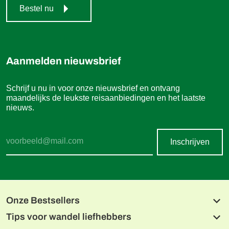
Bestel nu
Aanmelden nieuwsbrief
Schrijf u nu in voor onze nieuwsbrief en ontvang
maandelijks de leukste reisaanbiedingen en het laatste
nieuws.
Inschrijven
Onze Bestsellers
Tips voor wandel liefhebbers
Beierse meren en de Isar