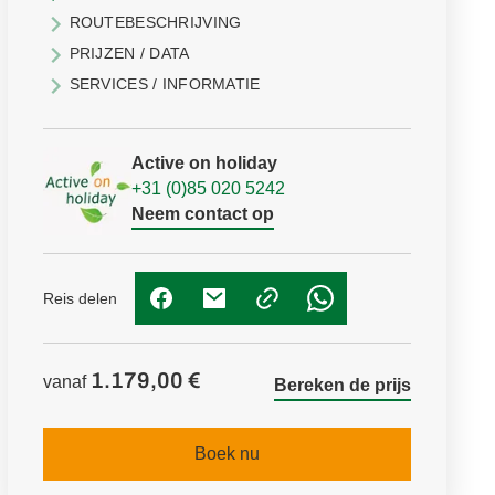
ROUTEBESCHRIJVING
PRIJZEN / DATA
SERVICES / INFORMATIE
Active on holiday
+31 (0)85 020 5242
Neem contact op
Reis delen
(Link opent in nieuw tabblad)
(Link opent in nieuw tabblad)
(Link opent in nieuw t
1.179,00 €
vanaf
Bereken de prijs
Boek nu