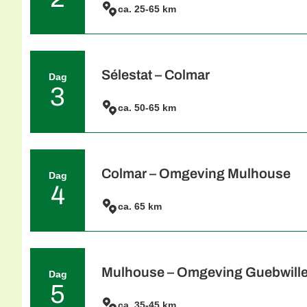
ca. 25-65 km
U verlaat Straatsburg langs het Rhône-Rij
Sélestat, rijk aan een opmerkelijk oud arch
verschillende routes en afstanden.
Sélestat – Colmar
Dag
3
ca. 50-65 km
U rijdt door dorpen en langs het kanaal v
sprookjesachtige dorpje was ook de belangr
en het Beest. Colmar is een authentiek Fran
de 8e eeuw. Bij Museum d'Unterlinden, dat
begint ook een stadswandeling. De beschri
Colmar – Omgeving Mulhouse
Dag
koop bij het Office du Tourisme. Met deze 
4
unieke stad.
ca. 65 km
U neemt afscheid van Colmar. Op prachtig
naar Ottmarsheim. Het is de moeite waard
vervolgt uw route langs het Rijnkanaal, da
Mulhouse – Omgeving Guebwille
Dag
5
ca. 35-45 km