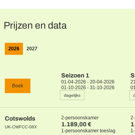
Prijzen en data
2026
2027
Seizoen
1
S
01-04-2026 - 20-04-2026
2
Boek
01-10-2026 - 31-10-2026
0
dagelijks
Cotswolds
2-persoonskamer
2
1.189,00 €
1
UK-CWFCC-08X
1-persoonskamer toeslag
1