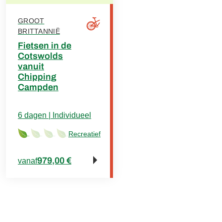
GROOT
BRITTANNIË
Fietsen in de
Cotswolds
vanuit
Chipping
Campden
6 dagen | Individueel
Recreatief
979,00 €
vanaf