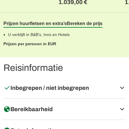
1.039,00 €
1
Prijzen huurfietsen en extra’s
Bereken de prijs
U verblijft in B&B's, Inns en Hotels
Prijzen per persoon in EUR
Reisinformatie
Inbegrepen / niet inbegrepen
Inbegrepen
Bereikbaarheid
7 overnachtingen zoals beschreven, inclusief ontbijt
Bagagetransfer(s) max. 1 stuks bagage 20 kg per