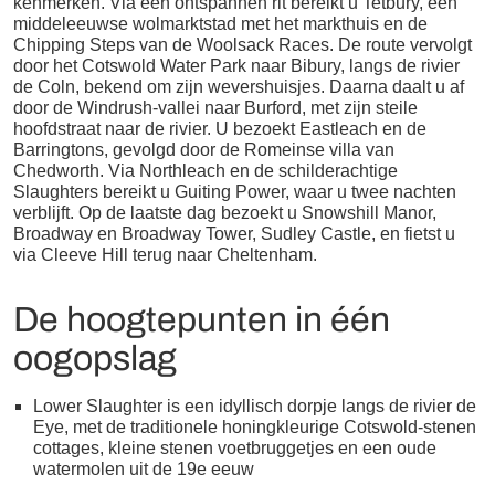
kenmerken. Via een ontspannen rit bereikt u Tetbury, een
middeleeuwse wolmarktstad met het markthuis en de
Chipping Steps van de Woolsack Races. De route vervolgt
door het Cotswold Water Park naar Bibury, langs de rivier
de Coln, bekend om zijn wevershuisjes. Daarna daalt u af
door de Windrush-vallei naar Burford, met zijn steile
hoofdstraat naar de rivier. U bezoekt Eastleach en de
Barringtons, gevolgd door de Romeinse villa van
Chedworth. Via Northleach en de schilderachtige
Slaughters bereikt u Guiting Power, waar u twee nachten
verblijft. Op de laatste dag bezoekt u Snowshill Manor,
Broadway en Broadway Tower, Sudley Castle, en fietst u
via Cleeve Hill terug naar Cheltenham.
De hoogtepunten in één
oogopslag
Lower Slaughter is een idyllisch dorpje langs de rivier de
Eye, met de traditionele honingkleurige Cotswold‑stenen
cottages, kleine stenen voetbruggetjes en een oude
watermolen uit de 19e eeuw