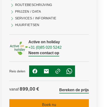
ROUTEBESCHRIJVING
PRIJZEN / DATA
SERVICES / INFORMATIE
HUURFIETSEN
Active on holiday
+31 (0)85 020 5242
Neem contact op
Reis delen
(Link opent in nieuw tabblad)
(Link opent in nieuw tabblad)
(Link opent in nieuw t
899,00 €
vanaf
Bereken de prijs
Boek nu