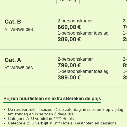
Cat. B
2-persoonskamer
2
669,00 €
7
AT-WIRWB-06B
1-persoonskamer toeslag
1
289,00 €
2
Cat. A
2-persoonskamer
2
799,00 €
8
AT-WIRWB-06A
1-persoonskamer toeslag
1
399,00 €
3
Prijzen huurfietsen en extra’s
Bereken de prijs
De reis vertrekt in seizoen 1 op zaterdag, in seizoen 2 op vrijdag
t/m zondag en in seizoen 3 dagelijks
Categorie A: U verblijft in 4**** Hotels
Categorie B: U verblijft in 3*** Hotels, Gasthöfen en pensions