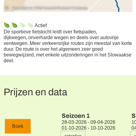
©
Copyright (c) 1998 Hewlett-Packard Company
Actief
De sportieve fietstocht leidt over fietspaden,
dijkwegen, onverharde wegen en deels over autovrije
ventwegen. Meer verkeersrijke routes zijn meestal van korte
duur. De route is over het algemeen zeer goed
bewegwijzerd, met enkele uitzonderingen in het Slowaakse
deel.
Prijzen en data
Seizoen
1
S
28-03-2026 - 09-04-2026
1
Boek
01-10-2026 - 10-10-2026
0
zaterdag