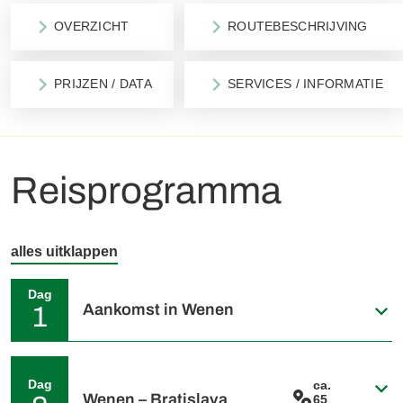
OVERZICHT
ROUTEBESCHRIJVING
PRIJZEN / DATA
SERVICES / INFORMATIE
Reisprogramma
alles uitklappen
Dag
Aankomst in Wenen
1
Individuele aankoms in Wenen. Geniet van de prachtige
bezienswaardigheden en trakteer uzelf op een stuk van de
Dag
ca.
Wenen – Bratislava
bekende Sachertorte in een van de typische koffiehuizen in
65