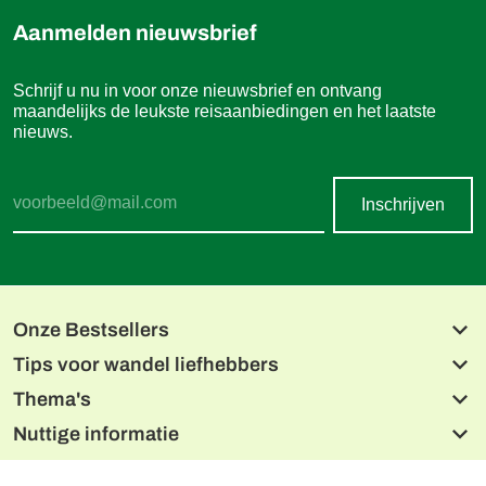
Aanmelden nieuwsbrief
Schrijf u nu in voor onze nieuwsbrief en ontvang
maandelijks de leukste reisaanbiedingen en het laatste
nieuws.
Inschrijven
Onze Bestsellers
Tips voor wandel liefhebbers
Beierse meren en de Isar
Alpe-Adria fietsroute, Salzburg naar Grado
Thema's
Lechweg
Donau Radweg
Noord Albanese Alpen
Nuttige informatie
Tien Meren Salzkammergut
Wandelen met de hond
Alpe-Adriatrail drielandentour
Dolomieten naar de Adriatische Zee
Wandelen met charme
De Malerweg
Etsch fietsroute, Reschen naar Garda
CONTACT
Reizen vanuit één hotel