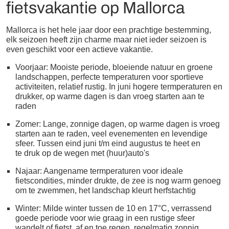
fietsvakantie op Mallorca
Mallorca is het hele jaar door een prachtige bestemming,
elk seizoen heeft zijn charme maar niet ieder seizoen is
even geschikt voor een actieve vakantie.
Voorjaar: Mooiste periode, bloeiende natuur en groene
landschappen, perfecte temperaturen voor sportieve
activiteiten, relatief rustig. In juni hogere termperaturen en
drukker, op warme dagen is dan vroeg starten aan te
raden
Zomer: Lange, zonnige dagen, op warme dagen is vroeg
starten aan te raden, veel evenementen en levendige
sfeer. Tussen eind juni t/m eind augustus te heet en
te druk op de wegen met (huur)auto's
Najaar: Aangename termperaturen voor ideale
fietscondities, minder drukte, de zee is nog warm genoeg
om te zwemmen, het landschap kleurt herfstachtig
Winter: Milde winter tussen de 10 en 17°C, verrassend
goede periode voor wie graag in een rustige sfeer
wandelt of fietst, af en toe regen, regelmatig zonnig,