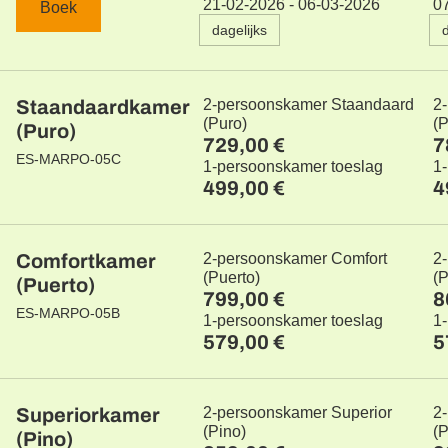
21-02-2026 - 06-03-2026
0
Boek
dagelijks
Staandaardkamer
2-persoonskamer Staandaard
2
(Puro)
(
(Puro)
729,00 €
7
ES-MARPO-05C
1-persoonskamer toeslag
1
499,00 €
4
Comfortkamer
2-persoonskamer Comfort
2
(Puerto)
(P
(Puerto)
799,00 €
8
ES-MARPO-05B
1-persoonskamer toeslag
1
579,00 €
5
Superiorkamer
2-persoonskamer Superior
2
(Pino)
(P
(Pino)