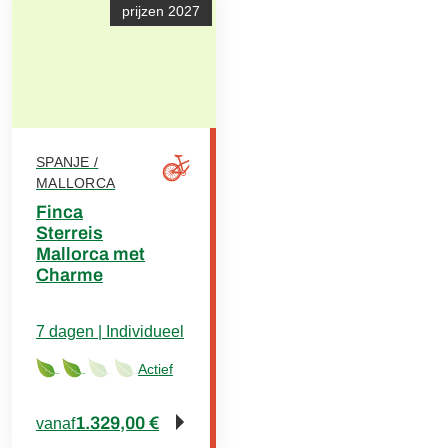
prijzen 2027
verkrijgbaar voor deze
huurfiets.
SPANJE /
MALLORCA
Finca
Sterreis
Mallorca met
Charme
7 dagen | Individueel
Actief
1.329,00 €
vanaf