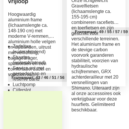
vrijloop
Onze lichtgewicht
Gravelfietsen
(lichaamslengte ca.
Hoogwaardig
155-195 cm)
aluminium frame
combineren racefietsen
(lichaamslengte ca.
en toerfietsen en zijn
148-190 cm) met
Framemaat: 49 / 55 / 57 / 59
geschikt voor
moderne V-remmen,
verschillende terreinen.
aluminium holle velgen
Het aluminium frame en
Zadeltas
en topbanden, uitrust
de stevige carbon
(waterafstotend)
met verlichting,
voorvork garanderen
Stuurtas
bagagedrager,
stabiliteit, voorzien van
(waterafstotend)
spatborden en een
hydraulische
Service set met
comfortabel zadel en
schijfremmen, GRX
gereedschap en
voorzien van:
achterderailleur met 20
Framemaat: 43 / 46 / 51 / 56
reserve band
versnellingen van
Luchtpomp
Shimano. Uiteraard zijn
Cijferslot
al onze accessoires ook
Verzekering schade-
verkrijgbaar voor deze
en diefstal
huurfiets. Gelimiteerd
beschikbaar.