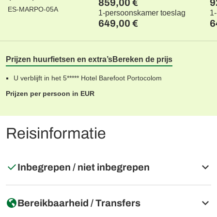
859,00 €
9
ES-MARPO-05A
1-persoonskamer toeslag
1
649,00 €
6
Prijzen huurfietsen en extra’s
Bereken de prijs
U verblijft in het 5***** Hotel Barefoot Portocolom
Prijzen per persoon in EUR
Reisinformatie
Inbegrepen / niet inbegrepen
Inbegrepen
Bereikbaarheid / Transfers