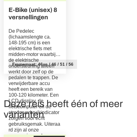
E-Bike (unisex) 8
versnellingen
De Pedelec
(lichaamslengte ca.
148-195 cm) is een
elektrische fiets met
midden-motor waarbij
de elektrische
Framemaat: 46xs / 46 / 51 / 56
ondersteuning alleen
werkt door zelf op de
pedalen te trappen. De
verwijderbare accu
heeft een bereik van
100-120 kilometer. Een
LCD-display, de
Deze reis heeft één of meer
fietscomputer en de
varianten
stroomverbruikindicator
zorgen voor echt
gebruiksgemak. Uiteraa
rd zijn al onze
accessoires ook