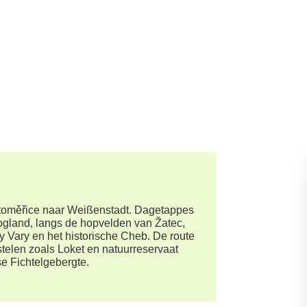
toměřice naar Weißenstadt. Dagetappes
land, langs de hopvelden van Žatec,
 Vary en het historische Cheb. De route
elen zoals Loket en natuurreservaat
se Fichtelgebergte.