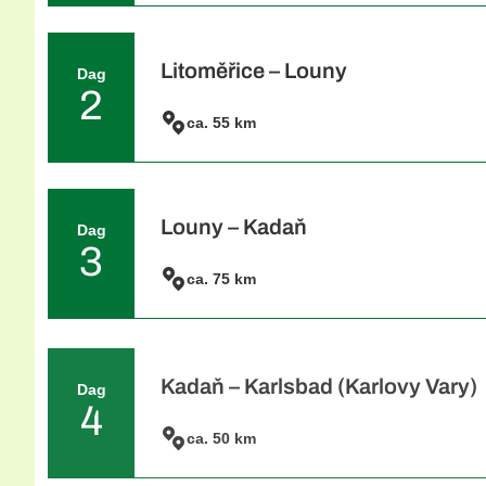
Individuele aankomst in Litoměřice. Nem 
Bohemen te ontdekken. De oude binnenstad
renaissancegevels, de imposante Sint-S
ontspannen wandeling door de historische 
Litoměřice – Louny
Dag
dag af in een van de gezellige restaurants 
2
op uw volgende tocht over het Ohře-fietsp
ca. 55 km
Uw eerste etappe voert u door het pittor
Terezín (Terra del Terezín) biedt inzicht 
uw reis door idyllische dorpjes, langs wi
Hazmburk. De route slingert zich door cha
uiteindelijk Louny bereikt. Verken de histo
Louny – Kadaň
Dag
een gezellige biertuin met uitzicht op de S
3
ca. 75 km
De etappe van vandaag biedt een heerlijke 
"Hophoofdstad van de Wereld", kunt u he
oude stad wandelen. De route voert langs
dam, een perfecte plek voor een korte pauz
middeleeuwse stadscentrum, met zijn kro
Kadaň – Karlsbad (Karlovy Vary)
Dag
klooster, zeker een bezoek waard is. 's 
4
aanrader, waar u kunt genieten van de zo
ca. 50 km
Op weg naar Karlsbad (Karlovy Vary) passe
kasteel. De route slingert door het legend