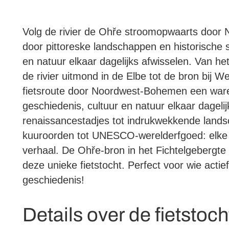
Volg de rivier de Ohře stroomopwaarts door 
door pittoreske landschappen en historische 
en natuur elkaar dagelijks afwisselen. Van he
de rivier uitmond in de Elbe tot de bron bij W
fietsroute door Noordwest-Bohemen een ware
geschiedenis, cultuur en natuur elkaar dagelij
renaissance­stadjes tot indrukwekkende lan
kuuroorden tot UNESCO-werelderfgoed: elke e
verhaal. De Ohře-bron in het Fichtelgebergte
deze unieke fietstocht. Perfect voor wie actie
geschiedenis!
Details over de fietstoch