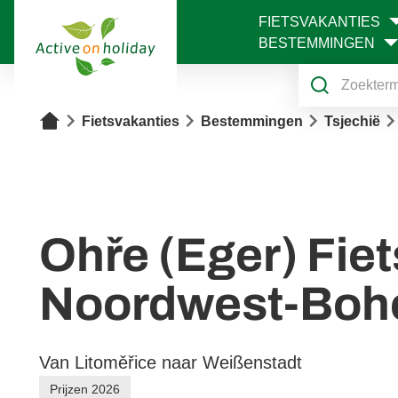
FIETSVAKANTIES
1
BESTEMMINGEN
Home
Fietsvakanties
Bestemmingen
Tsjechië
Ohře (Eger) Fie
Noordwest-Bo
Van Litoměřice naar Weißenstadt
Prijzen 2026