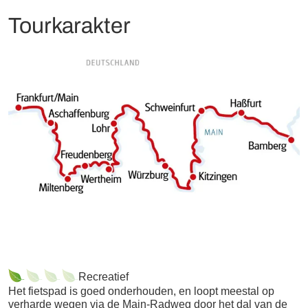
fietsreis. Ontschepen tot 09:00 uur.
eeuw. En natuurlijk is een bezoek aan Bamberg niet
Retour: Trein Bamberg-Frankfurt, rechtstreeks, reisduur ca.2
Tourkarakter
compleet zonder een koud biertje. Er zijn nog steeds tien
uur en 45 minuten, kosten ca. €55 per persoon
onafhankelijke brouwerijen in de stad!
Recreatief
Het fietspad is goed onderhouden, en loopt meestal op
verharde wegen via de Main-Radweg door het dal van de