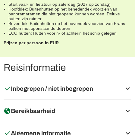
Start vaar- en fietstour op zaterdag (2027 op zondag)
Hoofddek: Buitenhutten op het benedendek voorzien van
panoramaramen die niet geopend kunnen worden. Deluxe
hutten zijn ruimer
Bovendek: Buitenhutten op het bovendek voorzien van Frans
balkon met openslaande deuren
ECO hutten: Hutten voorin- of achterin het schip gelegen
Prijzen per persoon in EUR
Reisinformatie
Inbegrepen / niet inbegrepen
Inbegrepen
Bereikbaarheid
7 overnachtingen in buitenhutten aan boord van de
MS Casanova in de geboekte cabine categorie
Algemene informatie
Volpension: 7x ontbijtbuffet, 6x lunch(pakket), 7x 3-