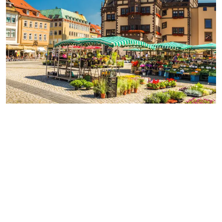
Het vaar- en fietsproduct is een zeer populaire
manier van vakantie vieren voor Duitsers, die zijn
dan ook op alle afvaarten en routes altijd goed
vertegenwoordigd. Verschillend per afvaart, zijn er
gasten aan boord uit andere Duitstalige landen,
Nederlanders, Belgen, Engelsen, Denen,
Scandinaviërs, Amerikanen, Australiërs en andere
landen