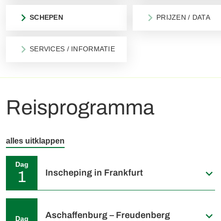
SCHEPEN
PRIJZEN / DATA
SERVICES / INFORMATIE
Reisprogramma
alles uitklappen
Dag
Inscheping in Frankfurt
1
Individuele aankomst in Frankfurt. Inscheping vanaf 16:00
uur. De bemanning en reisleider heten u welkom aan boord.
Aschaffenburg – Freudenberg
Dag