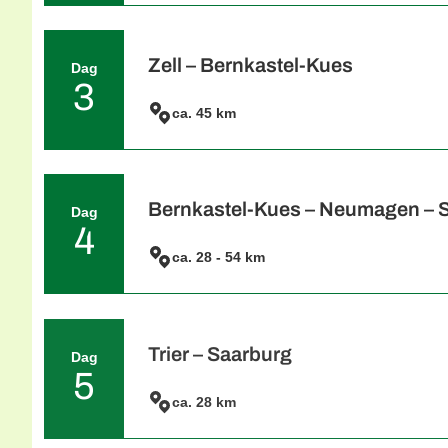
Moezel. Boven aan het dorp bevindt zich d
mogelijkheid om deze te bezoeken. Na het 
Calmont de steilste wijngaard van Europa, 
van vandaag eindigt in het wijndorp Zell 
Zell – Bernkastel-Kues
Dag
om de Zeller Schwarze Katz. Maak hier v
3
goede wijnen van het Moezeldal te proeve
ca. 45 km
Vandaag fietst u van Zell naar het romant
linkeroever van de Moezel en beroemd om zi
door de wijnstad Kröv, bekend om zijn pop
bestemming voor de nacht. De grote vakw
dateren uit de Middeleeuwen en zijn een g
Bernkastel-Kues – Neumagen – S
Dag
na een rondleiding door de stad.
4
ca. 28 - 54 km
Vanuit Bernkastel strekt het dal én de wijn
vaart u langs de zwaargewichten in de wij
Piesport is geliefd vanwege ‘kleine gouden 
haarspeldbocht op de rivier, omgeven door
Neumagen, al in de Romeinse tijd een bela
Trier – Saarburg
Dag
besluiten om vanaf hier met het schip mee t
5
Schweich, waar het schip op u wacht. Eenm
ca. 28 km
van Duitsland. Trier werd rond 15 jaar vo
’s Ochtends neemt uw reisleider u mee na
de naam Augusta Trevorum. Als handelssta
wandelt. U kunt er ook voor kiezen om Tri
keizertijd op. Deze Romeinse gouden eeu