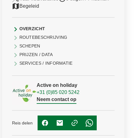
Begeleid
OVERZICHT
ROUTEBESCHRIJVING
SCHEPEN
PRIJZEN / DATA
SERVICES / INFORMATIE
Active on holiday
+31 (0)85 020 5242
Neem contact op
Reis delen
(Link opent in nieuw tabblad)
(Link opent in nieuw tabblad)
(Link opent in nieuw t