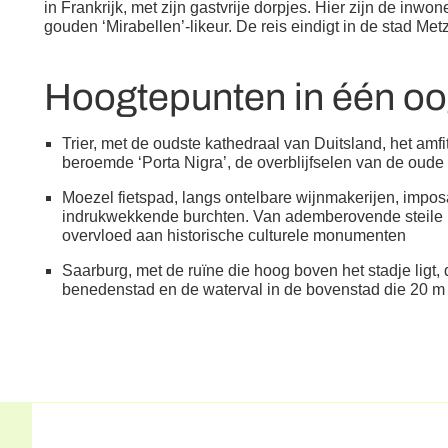
in Frankrijk, met zijn gastvrije dorpjes. Hier zijn de inwo
gouden ‘Mirabellen’-likeur. De reis eindigt in de stad Metz
Hoogtepunten in één o
Trier, met de oudste kathedraal van Duitsland, het amfi
beroemde ‘Porta Nigra’, de overblijfselen van de oud
Moezel fietspad, langs ontelbare wijnmakerijen, impos
indrukwekkende burchten. Van ademberovende steile hel
overvloed aan historische culturele monumenten
Saarburg, met de ruïne die hoog boven het stadje ligt, 
benedenstad en de waterval in de bovenstad die 20 m 