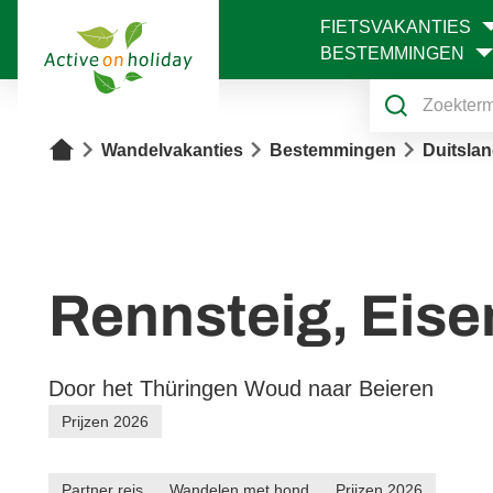
FIETSVAKANTIES
1
BESTEMMINGEN
Home
Wandelvakanties
Bestemmingen
Duitsla
Rennsteig, Eis
Door het Thüringen Woud naar Beieren
Prijzen 2026
Partner reis
Wandelen met hond
Prijzen 2026