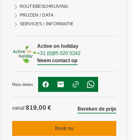
ROUTEBESCHRIJVING
PRIJZEN / DATA
SERVICES / INFORMATIE
Active on holiday
+31 (0)85 020 5242
Neem contact op
Reis delen
(Link opent in nieuw tabblad)
(Link opent in nieuw tabblad)
(Link opent in nieuw t
819,00 €
vanaf
Bereken de prijs
Boek nu