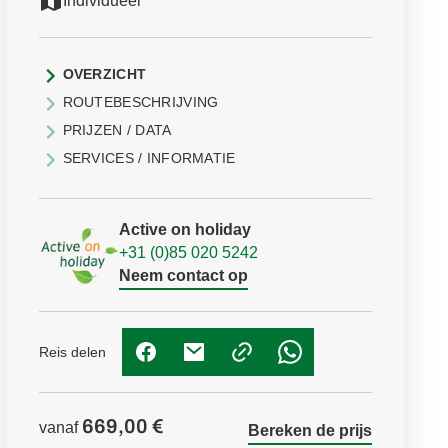
Individueel
OVERZICHT
ROUTEBESCHRIJVING
PRIJZEN / DATA
SERVICES / INFORMATIE
Active on holiday
+31 (0)85 020 5242
Neem contact op
Reis delen
(Link opent in nieuw tabblad)
(Link opent in nieuw tabblad)
(Link opent in nieuw t
669,00 €
vanaf
Bereken de prijs