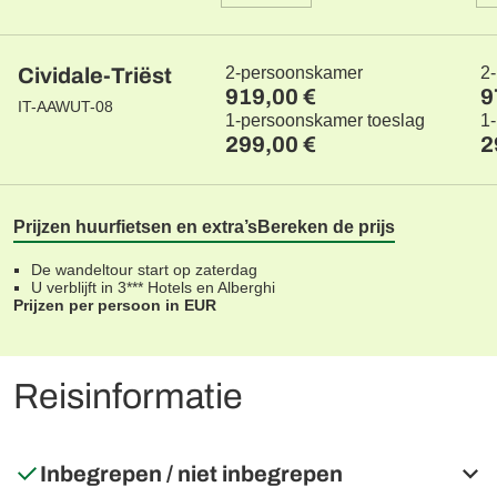
Cividale-Triëst
2-persoonskamer
2
919,00 €
9
IT-AAWUT-08
1-persoonskamer toeslag
1
299,00 €
2
Prijzen huurfietsen en extra’s
Bereken de prijs
De wandeltour start op zaterdag
U verblijft in 3*** Hotels en Alberghi
Prijzen per persoon in EUR
Reisinformatie
Inbegrepen / niet inbegrepen