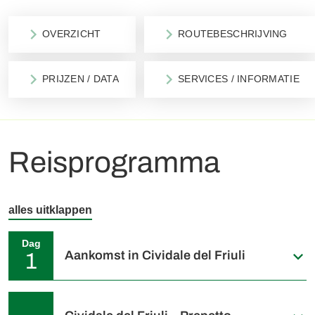
OVERZICHT
ROUTEBESCHRIJVING
PRIJZEN / DATA
SERVICES / INFORMATIE
Reisprogramma
alles uitklappen
Dag
Aankomst in Cividale del Friuli
1
Individuele aankomst in Cividale del Friuli. Welkom in
Friuli! Geniet van een ontspannen wandeling door het