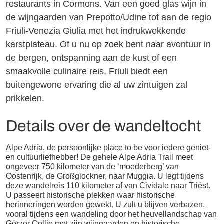
restaurants in Cormons. Van een goed glas wijn in
de wijngaarden van Prepotto/Udine tot aan de regio
Friuli-Venezia Giulia met het indrukwekkende
karstplateau. Of u nu op zoek bent naar avontuur in
de bergen, ontspanning aan de kust of een
smaakvolle culinaire reis, Friuli biedt een
buitengewone ervaring die al uw zintuigen zal
prikkelen.
Details over de wandeltocht
Alpe Adria, de persoonlijke place to be voor iedere geniet-
en cultuurliefhebber! De gehele Alpe Adria Trail meet
ongeveer 750 kilometer van de ‘moederberg’ van
Oostenrijk, de Großglockner, naar Muggia. U legt tijdens
deze wandelreis 110 kilometer af van Cividale naar Triëst.
U passeert historische plekken waar historische
herinneringen worden gewekt. U zult u blijven verbazen,
vooral tijdens een wandeling door het heuvellandschap van
Görzer Collio met zijn wijngaarden en historische