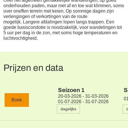
Over het algemeen gemakkelijke wandelingen, op goed
onderhouden paden, maar met af en toe wat klimmen, soms
over oneffen terrein met keien. Op sommige dagen zijn
verlengingen of verkortingen van de route
mogelijk. Langere afdalingen lopen langs trappen. Een
goede basiscondotie is noodzakelijk, voor wandelingen tot
5 uur per dag in de zon, met soms hoge temperaturen en
luchtvochtigheid.
Prijzen en data
Seizoen
1
S
20-03-2026 - 31-03-2026
0
Boek
01-07-2026 - 31-07-2026
dagelijks