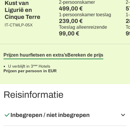
Kust van
2-persoonskamer
2
499,00 €
5
Ligurië en
1-persoonskamer toeslag
1
Cinque Terre
239,00 €
2
IT-CTWLP-05X
Toeslag alleenreizende
T
99,00 €
9
Prijzen huurfietsen en extra’s
Bereken de prijs
U verblijft in 3*** Hotels
Prijzen per persoon in EUR
Reisinformatie
Inbegrepen / niet inbegrepen