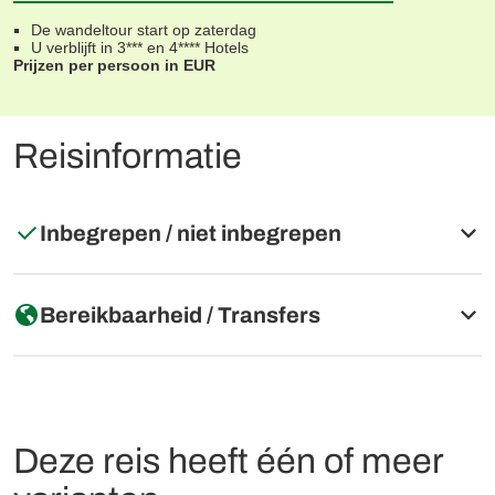
De wandeltour start op zaterdag
U verblijft in 3*** en 4**** Hotels
Prijzen per persoon in EUR
Reisinformatie
Inbegrepen / niet inbegrepen
Inbegrepen
Bereikbaarheid / Transfers
7 overnachtingen zoals beschreven, inclusief ontbijt
Berg- en dalvaart kabelbaan Monte Lussari (alleen in
het zomerseizoen, alternatief: Monte Nero-
Afstand: 1.070 km vanaf Arnhem
rondwandeling)
Vliegtuig: Luchthaven Triëst, met de trein naar
Treinritten volgens reisschema
Deze reis heeft één of meer
Tarvisio
Busrit Tarvisio-Venzone
Trein: Station Tarvisio
Transfer Triëst-Val Rosandra