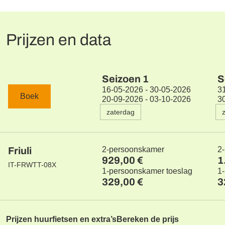
Prijzen en data
Seizoen
1
S
16-05-2026 - 30-05-2026
3
Boek
20-09-2026 - 03-10-2026
3
zaterdag
Friuli
2-persoonskamer
2
929,00 €
1
IT-FRWTT-08X
1-persoonskamer toeslag
1
329,00 €
3
Prijzen huurfietsen en extra’s
Bereken de prijs