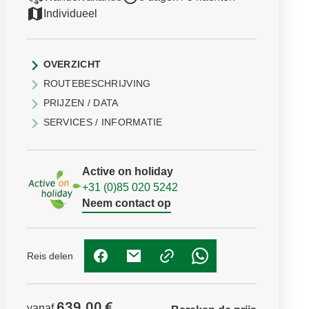
Individueel
OVERZICHT
ROUTEBESCHRIJVING
PRIJZEN / DATA
SERVICES / INFORMATIE
Active on holiday
+31 (0)85 020 5242
Neem contact op
Reis delen
(Link opent in nieuw tabblad)
(Link opent in nieuw tabblad)
(Link opent in nieuw t
639,00 €
vanaf