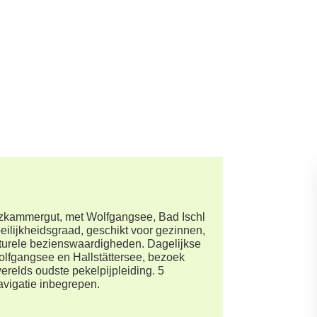
lzkammergut, met Wolfgangsee, Bad Ischl
lijkheidsgraad, geschikt voor gezinnen,
turele bezienswaardigheden. Dagelijkse
olfgangsee en Hallstättersee, bezoek
erelds oudste pekelpijpleiding. 5
avigatie inbegrepen.