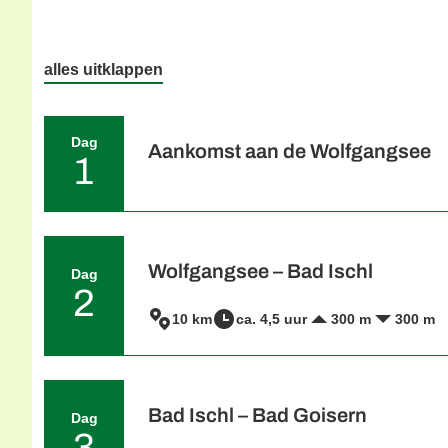
alles uitklappen
Dag
Aankomst aan de Wolfgangsee
1
Individuele aankomst aan de Wolfgangse
in de verfrissende Wolfgangsee met uitzich
tandradbaan naar de Schafberg, van waarui
panoramisch uitzicht op de meren van he
Wolfgangsee – Bad Ischl
Dag
Hotelvoorbeeld:
Hotel Aberseehof
2
10 km
ca. 4,5 uur
300 m
300 m
Vanuit St. Wolfgang voert uw route over 
Loreseehut met lekkernijen op u wacht. Doo
naar de promenade aan het meer in Strob
Ischl.
Hotelvoorbeeld:
Hotel Goldenes Schiff
Bad Ischl – Bad Goisern
Dag
3