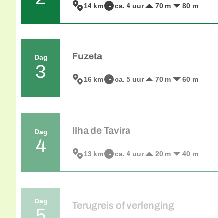
14 km
ca. 4 uur
70 m
80 m
Vandaag staat een ontspannen wandeling l
het vissersdorpje Cacela Velha met het spe
eilanden van het natuurpark Ria Formosa.
oostelijke plekje van Natuurpark Parque 
vissersdorp Cabanas. Hier is de visindustr
Fuzeta
Dag
lunchen en te genieten van de kleurrijke be
3
kunt u met de boot de Ria oversteken naa
16 km
ca. 5 uur
70 m
60 m
lange zandstrand. U wandelt terug naar Ta
Ten westen van Tavira ligt het vissersdorp
leven.
wandelt langs zoutpannen en door kleine d
fruitboomgaarden. Aan de oevers van de r
langs de rand van de lagune door het natuu
terug naar het historische centrum van Tav
Ilha de Tavira
Dag
4
13 km
ca. 4 uur
20 m
40 m
Om uw wandelweek in de Algarve af te rond
zandstranden van de regio en het uitgestr
waar vakantiegenot om langs deze strand
zeelucht in te ademen. Na een bezoek aan
Dag
over de lagunebrug naar het eiland. Langs
Terugreis of verlenging
5
langs het strand naar het noordelijke uite
terugbrengt naar Tavira.