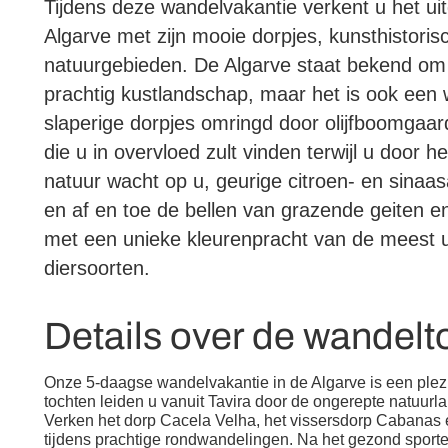
Tijdens deze wandelvakantie verkent u het ui
Algarve met zijn mooie dorpjes, kunsthistor
natuurgebieden. De Algarve staat bekend om
prachtig kustlandschap, maar het is ook een
slaperige dorpjes omringd door olijfboomga
die u in overvloed zult vinden terwijl u door 
natuur wacht op u, geurige citroen- en sin
en af ​​en toe de bellen van grazende geiten e
met een unieke kleurenpracht van de meest u
diersoorten.
Details over de wandelt
Onze 5-daagse wandelvakantie in de Algarve is een plezi
tochten leiden u vanuit Tavira door de ongerepte natuurl
Verken het dorp Cacela Velha, het vissersdorp Cabanas e
tijdens prachtige rondwandelingen. Na het gezond sport