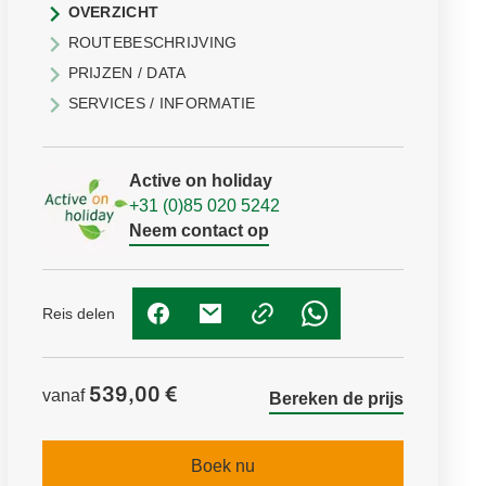
OVERZICHT
ROUTEBESCHRIJVING
PRIJZEN / DATA
SERVICES / INFORMATIE
Active on holiday
+31 (0)85 020 5242
Neem contact op
Reis delen
(Link opent in nieuw tabblad)
(Link opent in nieuw tabblad)
(Link opent in nieuw t
539,00 €
vanaf
Bereken de prijs
Boek nu