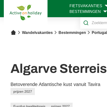
FIETSVAKANTIES
1
BESTEMMINGEN
Home
Wandelvakanties
Bestemmingen
Portuga
Algarve Sterreis
Betoverende Atlantische kust vanuit Tavira
prijzen 2027
Eurofun kwaliteitsreis
prijzen 2027