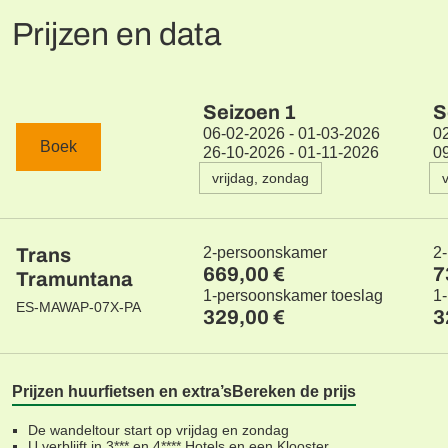
Prijzen en data
Seizoen
1
S
06-02-2026 - 01-03-2026
0
Boek
26-10-2026 - 01-11-2026
0
vrijdag, zondag
Trans
2-persoonskamer
2
669,00 €
7
Tramuntana
1-persoonskamer toeslag
1
ES-MAWAP-07X-PA
329,00 €
3
Prijzen huurfietsen en extra’s
Bereken de prijs
De wandeltour start op vrijdag en zondag
U verblijft in 3*** en 4**** Hotels en een Klooster