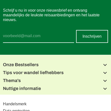
Schrijf u nu in voor onze nieuwsbrief en ontvang
maandelijks de leukste reisaanbiedingen en het laatste
nieuws.
Inschrijven
Onze Bestsellers
Tips voor wandel liefhebbers
Beierse meren en de Isar
Alpe-Adria fietsroute, Salzburg naar Grado
Thema's
Lechweg
Donau Radweg
Noord Albanese Alpen
Nuttige informatie
Tien Meren Salzkammergut
Wandelen met de hond
Alpe-Adriatrail drielandentour
Dolomieten naar de Adriatische Zee
Wandelen met charme
De Malerweg
Etsch fietsroute, Reschen naar Garda
CONTACT
Reizen vanuit één hotel
West Highlandway
Online betalen
Handelsmerk
Reizen per trein
Hoogtepunten van de Mont Blanc
Boekingsvoorwaarden
Winterwandelen
Data protection